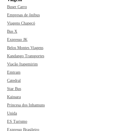
Buser Carro
Empresas de ônibus
Viagens Chapecó
Bus X
Expresso JK
Belos Montes Viagens
Kandango Transportes
Viação Itapemirim
Emtram
Catedral
Star Bus
Kaissara
Princesa dos Inhamuns
Unida
ES Turismo
Expresso Brasileiro