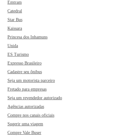
Emtram
Catedral
Star Bus
Kaissara
Princesa dos Inhamuns
Unida
ES Turismo
Expresso Brasileiro
Cadastre seu ônibus
Seja um motorista parceiro
Fretado para empresas
Seja um revendedor autorizado
Agências autorizadas
Compre nos canais oficiais
Sugerir uma viagem
Compre Vale Buser