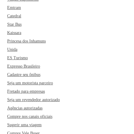
Emtram
Catedral
Star Bus
Kaissara
Princesa dos Inhamuns
Unida
ES Turismo
Expresso Brasileiro
Cadastre seu ônibus
Seja um motorista parceiro
Fretado para empresas
Seja um revendedor autorizado
Agências autorizadas
Compre nos canais oficiais
Sugerir uma viagem
Compre Vale Buser