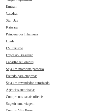
Emtram
Catedral
Star Bus
Kaissara
Princesa dos Inhamuns
Unida
ES Turismo
Expresso Brasileiro
Cadastre seu ônibus
Seja um motorista parceiro
Fretado para empresas
Seja um revendedor autorizado
Agências autorizadas
Compre nos canais oficiais
Sugerir uma viagem
Compre Vale Buser