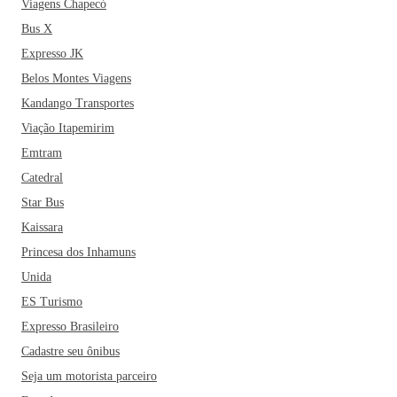
Viagens Chapecó
Bus X
Expresso JK
Belos Montes Viagens
Kandango Transportes
Viação Itapemirim
Emtram
Catedral
Star Bus
Kaissara
Princesa dos Inhamuns
Unida
ES Turismo
Expresso Brasileiro
Cadastre seu ônibus
Seja um motorista parceiro