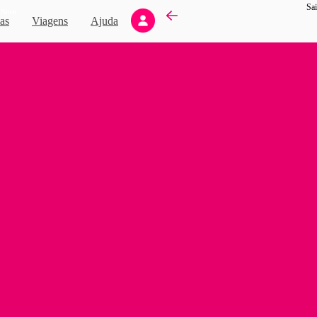
Sai
Novo
as
Viagens
Ajuda