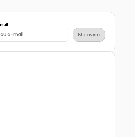
email
Me avise