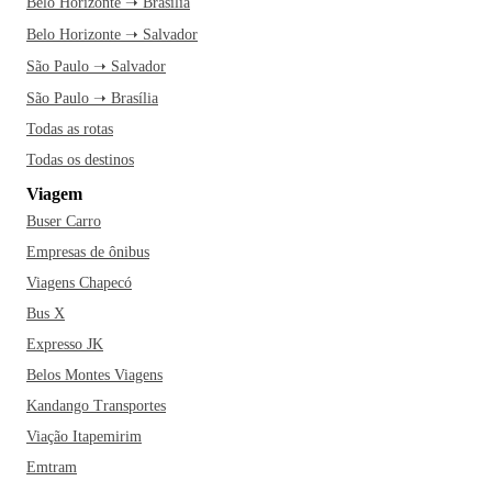
Belo Horizonte ➝ Brasília
Belo Horizonte ➝ Salvador
São Paulo ➝ Salvador
São Paulo ➝ Brasília
Todas as rotas
Todas os destinos
Viagem
Buser Carro
Empresas de ônibus
Viagens Chapecó
Bus X
Expresso JK
Belos Montes Viagens
Kandango Transportes
Viação Itapemirim
Emtram