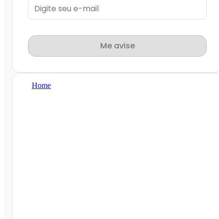
Me avise
Home