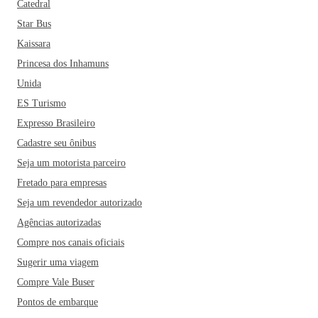
Catedral
Star Bus
Kaissara
Princesa dos Inhamuns
Unida
ES Turismo
Expresso Brasileiro
Cadastre seu ônibus
Seja um motorista parceiro
Fretado para empresas
Seja um revendedor autorizado
Agências autorizadas
Compre nos canais oficiais
Sugerir uma viagem
Compre Vale Buser
Pontos de embarque