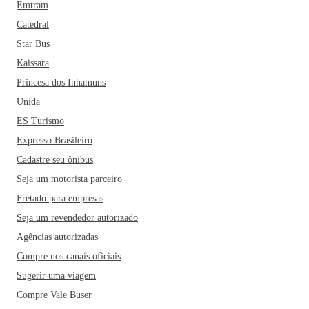
Emtram
Catedral
Star Bus
Kaissara
Princesa dos Inhamuns
Unida
ES Turismo
Expresso Brasileiro
Cadastre seu ônibus
Seja um motorista parceiro
Fretado para empresas
Seja um revendedor autorizado
Agências autorizadas
Compre nos canais oficiais
Sugerir uma viagem
Compre Vale Buser