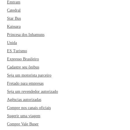
Emtram
Catedral
Star Bus
Kaissara
Princesa dos Inhamuns
Unida
ES Turismo
Expresso Brasileiro
Cadastre seu ônibus
Seja um motorista parceiro
Fretado para empresas
Seja um revendedor autorizado
Agências autorizadas
Compre nos canais oficiais
Sugerir uma viagem
Compre Vale Buser