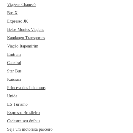
Viagens Chapecó
Bus X
Expresso JK
Belos Montes Viagens
Kandango Transportes
Viação Itapemirim
Emtram
Catedral
Star Bus
Kaissara
Princesa dos Inhamuns
Unida
ES Turismo
Expresso Brasileiro
Cadastre seu ônibus
Seja um motorista parceiro