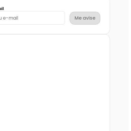
ail
Me avise