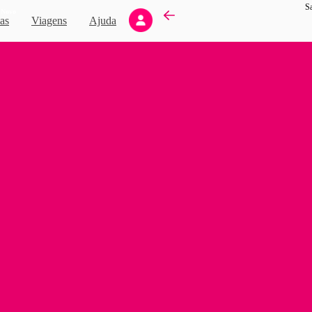
S
Novo
as
Viagens
Ajuda