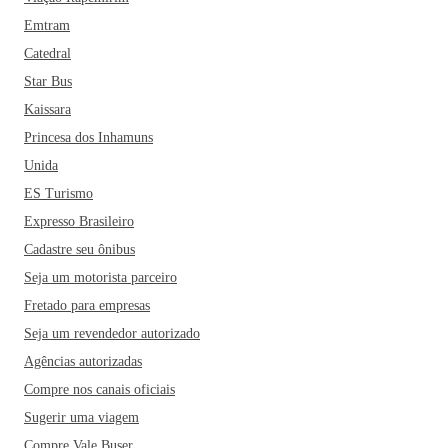
Emtram
Catedral
Star Bus
Kaissara
Princesa dos Inhamuns
Unida
ES Turismo
Expresso Brasileiro
Cadastre seu ônibus
Seja um motorista parceiro
Fretado para empresas
Seja um revendedor autorizado
Agências autorizadas
Compre nos canais oficiais
Sugerir uma viagem
Compre Vale Buser