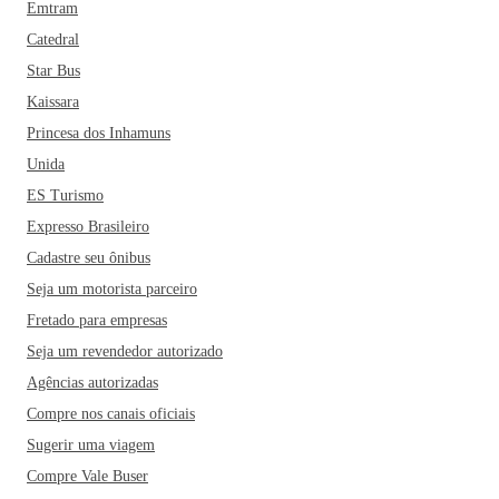
Emtram
Catedral
Star Bus
Kaissara
Princesa dos Inhamuns
Unida
ES Turismo
Expresso Brasileiro
Cadastre seu ônibus
Seja um motorista parceiro
Fretado para empresas
Seja um revendedor autorizado
Agências autorizadas
Compre nos canais oficiais
Sugerir uma viagem
Compre Vale Buser