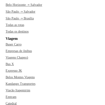
Belo Horizonte ➝ Salvador
São Paulo ➝ Salvador
São Paulo ➝ Brasília
Todas as rotas
Todas os destinos
Viagem
Buser Carro
Empresas de ônibus
Viagens Chapecó
Bus X
Expresso JK
Belos Montes Viagens
Kandango Transportes
Viação Itapemirim
Emtram
Catedral