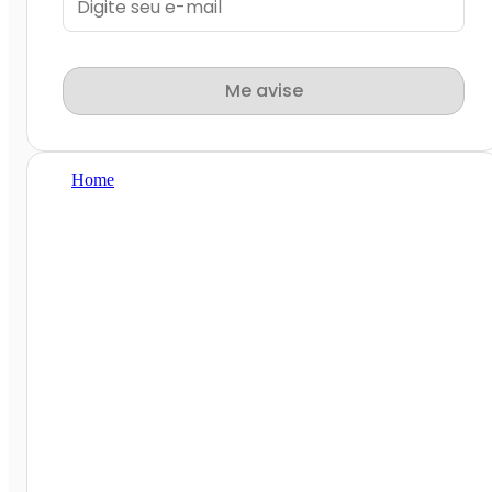
Me avise
Home