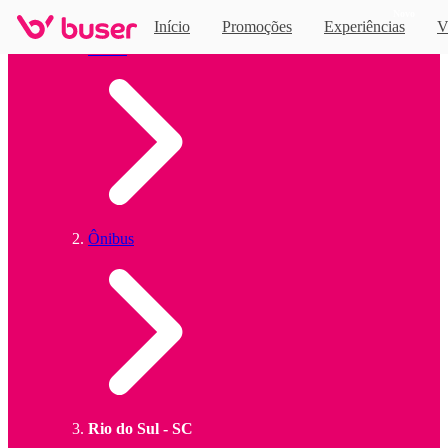
Novo
Início
Promoções
Experiências
V
Home
Ônibus
Rio do Sul - SC