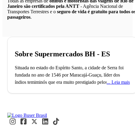
Todas as empresas de
ônibus e motoristas das viagens de Rio de
Janeiro são certificados pela ANTT
- Agência Nacional de
Transportes Terrestres e o
seguro de vida é gratuito para todos o
passageiros
.
Sobre Supermercados BH - ES
Situada no estado do Espírito Santo, a cidade de Serra foi
fundada no ano de 1546 por Maracajá-Guaçu, líder dos
índios temiminós que era muito prestigiado pelos seus e
Leia mais
pelos colonos, e pelo padre jesuíta, Brás Lourenço que
chegou ao Brasil com o Padre Ancheita. A cidade só passou
a ter o nome de Serra em 1833 ao ser desmembrada de
Vitória, seu nome antes do desmembramento era Aldeia de
Nossa Senhora da Conceição da Serra, hoje além de ser a
cidade mais populosa do Espírito Santo, também abriga 11
polos empresariais de extrema importância para a economia