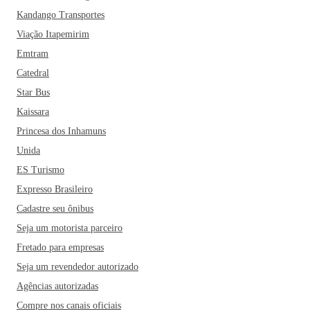
bebida típica e refrescante à base de ervas, semelhante ao
Kandango Transportes
chimarrão só que gelado. Vale a pena experimentar!
Viação Itapemirim
Emtram
Catedral
Star Bus
Kaissara
Princesa dos Inhamuns
Unida
ES Turismo
Expresso Brasileiro
Cadastre seu ônibus
Seja um motorista parceiro
Fretado para empresas
Seja um revendedor autorizado
Agências autorizadas
Compre nos canais oficiais