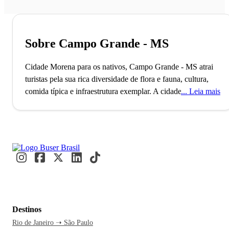
Sobre Campo Grande - MS
Cidade Morena para os nativos, Campo Grande - MS atrai
turistas pela sua rica diversidade de flora e fauna, cultura,
comida típica e infraestrutura exemplar.
A cidade de Campo
Leia mais
Grande, capital do Mato Grosso do Sul, conta com mais de
900 mil habitantes e é uma das cidades mais arborizadas do
Brasil. Mesmo não sendo tão conhecida como roteiro
turístico, a cidade se mostra como um excelente destino. O
município também conhecido como Cidade Morena, devido
à terra avermelhada da região, foi originalmente fundado por
mineiros no ano de 1872 e hoje é a porta de entrada para
quem está a caminho de alguns cartões postais do Centro-
Oeste, como Bonito, Pantanal, Serra da Bodoquena, Parque
Destinos
Nacional das Emas; entre outros.
A economia de Campo
Rio de Janeiro ➝ São Paulo
Grande é baseada no comércio de mercadorias, cultivo de