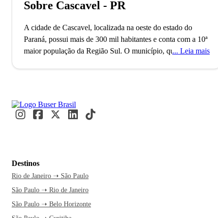
Sobre Cascavel - PR
A cidade de Cascavel, localizada na oeste do estado do
Paraná, possui mais de 300 mil habitantes e conta com a 10ª
maior população da Região Sul. O município, que também é
Leia mais
a sede da Região Metropolitana de Cascavel, foi fundado no
ano de 1951 e destaca-se como importante pólo estratégico
do Mercosul. A economia de Cascavel é influenciada pelo
setor comercial, de prestação de serviços e pela indústria.
Cascavel é, inclusive, a 3ª melhor cidade do Paraná e a 23ª
do Brasil para se fazer negócios, segundo a Revista Exame.
Famosa pelas suas vastas áreas verdes, Cascavel possui
inúmeras opções de lazer importantes como, por exemplo, a
Destinos
Casa Dirceu Rosa, uma das construções mais inusitadas do
Rio de Janeiro ➝ São Paulo
município, além do Calçadão da Avenida Brasil, repleta de
São Paulo ➝ Rio de Janeiro
cafés, sorveterias, revistarias e uma excelente feirinha de
artesanato. Quem viaja para Cascavel, também não pode ir
São Paulo ➝ Belo Horizonte
embora sem experimentar as delícias da gastronomia