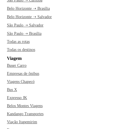
São Paulo ➝ Curitiba
paranaense: pinhão, boi no rolete, galinha ao molho, quirera
Belo Horizonte ➝ Brasília
com frango e pernil à pururuca. Um dos restaurantes mais
Belo Horizonte ➝ Salvador
recomendados pelos moradores da cidade é, inclusive, o
São Paulo ➝ Salvador
Martignoni Bier.
São Paulo ➝ Brasília
Cascavel possui o 6º maior Produto Interno Bruto (PIB) do
Todas as rotas
Paraná e o 90º maior do Brasil. O município, que possui um
Todas os destinos
significativo número de praças e parques públicos, é
Viagem
bastante preocupado com a preservação ambiental. Dentre
Buser Carro
os eventos mais populares realizados pela cidade estão o
Cascavel de Ouro, prova automobilística brasileira
Empresas de ônibus
considerada a principal do Brasil na categoria Turismo, a
Viagens Chapecó
Feira Agropecuária e Industrial de Cascavel (Expovel) e a
Bus X
Festa da Padroeira.
Expresso JK
Belos Montes Viagens
Se você está planejando adquirir uma passagem para viajar
Kandango Transportes
pra Cascavel, não pode deixar de inserir um passeio pelo
Parque Ecológico Paulo Gorski, o Zoológico Municipal de
Viação Itapemirim