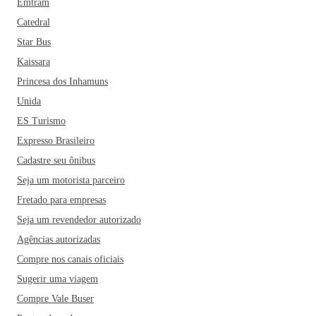
Cascavel, o Teatro Municipal e a Ponte Molhada. Dentre os
Emtram
restaurantes mais famosos da cidade estão ainda a Pizzaria
Catedral
Quinta da Oliva, o Restaurante Monte Líbano e o Dom
Star Bus
Guilhermo! Cascavel é uma boa opção de destino para
Kaissara
aqueles que buscam um lugar tranquilo e sossegado para as
Princesa dos Inhamuns
férias com a família.
Unida
ES Turismo
Expresso Brasileiro
Cadastre seu ônibus
Seja um motorista parceiro
Fretado para empresas
Seja um revendedor autorizado
Agências autorizadas
Compre nos canais oficiais
Sugerir uma viagem
Compre Vale Buser