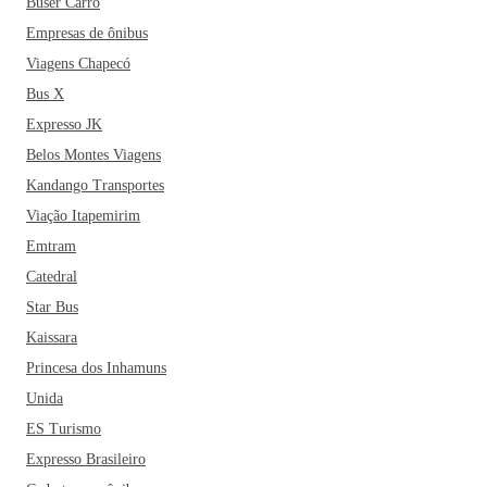
Buser Carro
Empresas de ônibus
Viagens Chapecó
Bus X
Expresso JK
Belos Montes Viagens
Kandango Transportes
Viação Itapemirim
Emtram
Catedral
Star Bus
Kaissara
Princesa dos Inhamuns
Unida
ES Turismo
Expresso Brasileiro