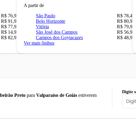
A partir de
R$ 76,90
São Paulo
R$ 78,47
R$ 91,90
Belo Horizonte
R$ 80,90
R$ 77,90
Vitória
R$ 79,90
R$ 14,90
São José dos Campos
R$ 56,90
R$ 82,90
Campos dos Goytacazes
R$ 48,90
Ver mais ônibus
Digite 
beirão Preto
para
Valparaíso de Goiás
estiverem