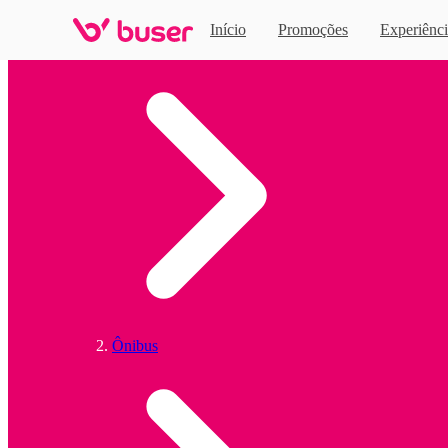
Início
Promoções
Experiênci
Home
Ônibus