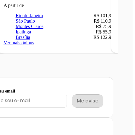
A partir de
A partir 
Rio de Janeiro
R$ 101,90
Ri
São Paulo
R$ 110,90
Be
Montes Claros
R$ 75,90
Sã
Ipatinga
R$ 55,90
Ip
Brasília
R$ 122,90
Ca
Ver mais ônibus
Ver mais
seu email
Me avise