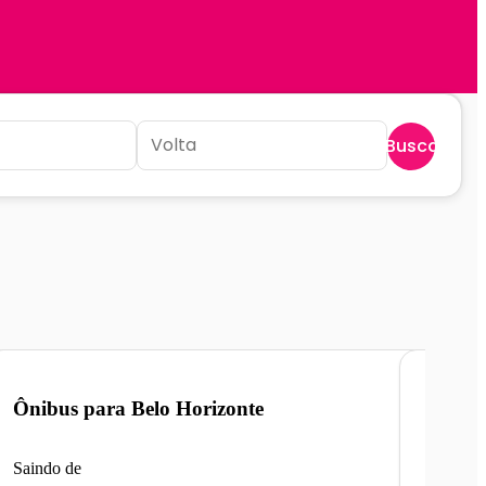
Buscar
Ônibus para
Belo Horizonte
Ônibu
Saindo de
Saindo 