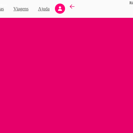
Ri
Novo
as
Viagens
Ajuda