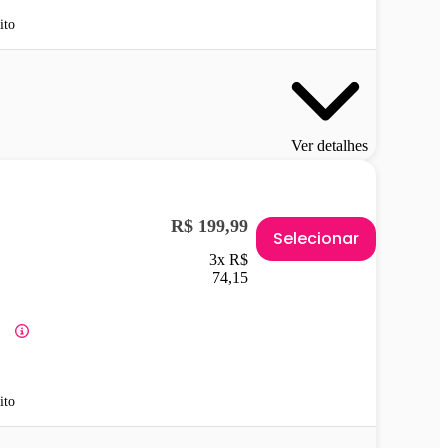
ito
Ver detalhes
R$ 199,99
Selecionar
3x R$
74,15
ito