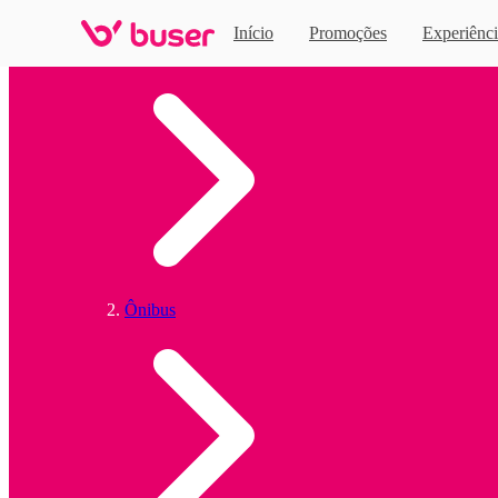
Início
Promoções
Experiênci
Home
Ônibus