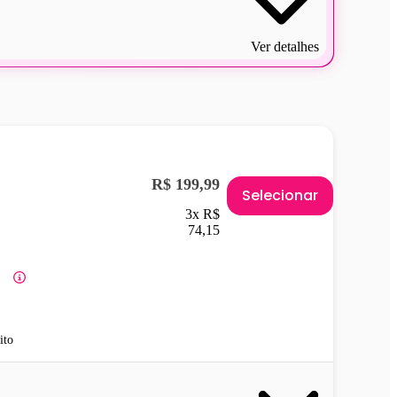
Ver detalhes
R$ 199,99
Selecionar
3x R$
74,15
ito