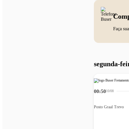
Comp
Faça sua
segunda-fei
00:50
10/08
Posto Graal Trevo