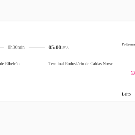
Poltrona
05:00
8h30min
10/08
Terminal Rodoviário de Ribeirão Preto
Terminal Rodoviário de Caldas Novas
Leito