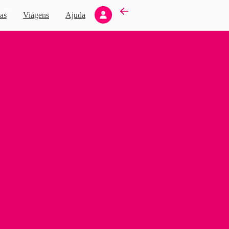
Novo
as
Viagens
Ajuda