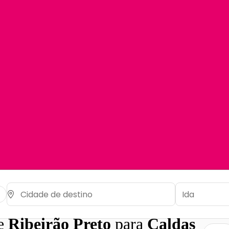
de
Ribeirão Preto
para
Caldas