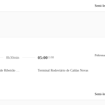
Semi-le
Poltrona
05:00
8h30min
11/08
Terminal Rodoviário de Ribeirão Preto
Terminal Rodoviário de Caldas Novas
Semi-le