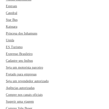
Emtram
Catedral
Star Bus
Kaissara
Princesa dos Inhamuns
Unida
ES Turismo
Expresso Brasileiro
Cadastre seu ônibus
Seja um motorista parceiro
Fretado para empresas
Seja um revendedor autorizado
Agências autorizadas
Compre nos canais oficiais
Sugerir uma viagem
Compre Vale Buser