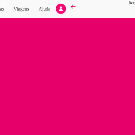
Regi
Novo
as
Viagens
Ajuda