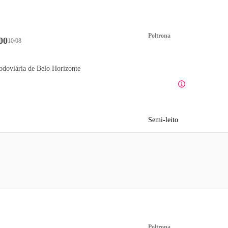
Poltrona
00
10/08
odoviária de Belo Horizonte
Semi-leito
Poltrona