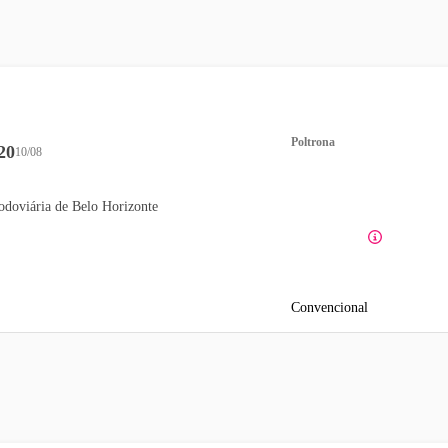
Poltrona
20
10/08
odoviária de Belo Horizonte
Convencional