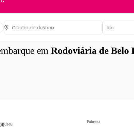
MG
embarque em
Rodoviária de Belo
Poltrona
00
08/08