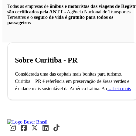
Todas as empresas de
ônibus e motoristas das viagens de Regist
são certificados pela ANTT
- Agência Nacional de Transportes
Terrestres e o
seguro de vida é gratuito para todos os
passageiros
.
Sobre Curitiba - PR
Considerada uma das capitais mais bonitas para turismo,
Curitiba – PR é referência em preservação de áreas verdes e
é cidade mais sustentável da América Latina.
A‌ ‌cidade‌ ‌de‌
Leia mais
‌Curitiba‌ ‌foi‌ ‌fundada‌ ‌em‌ ‌1693‌ ‌por‌ ‌um‌ ‌pequeno‌ ‌povoado‌
‌bandeirante,. Hoje, a capital do Estado do Paraná ‌conta‌ ‌com‌
mais‌ ‌de‌ ‌1‌ ‌milhão‌ ‌de‌ ‌habitantes‌ ‌e‌ ‌é‌ ‌a‌ ‌8º‌ ‌cidade‌ ‌mais‌ ‌populosa‌
‌do‌ ‌Brasil,‌ ‌considerada ‌uma‌ ‌das‌ ‌melhores‌ ‌capitais‌ ‌para‌ ‌se‌
‌viver‌ ‌e turistar.‌ ‌A‌ cidade‌ ‌é‌ ‌famosa‌ ‌por‌ ‌suas‌ ‌belas‌ ‌paisagens‌ ‌e‌
‌também‌ ‌pelos‌ ‌elevados‌ ‌indicadores‌ ‌de‌ ‌educação:‌ ‌Curitiba‌