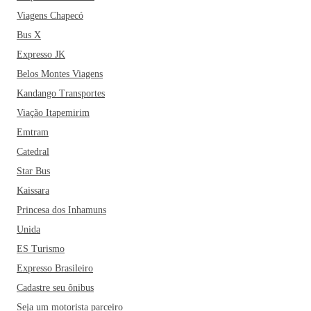
‌cidade‌ ‌mais‌ ‌sustentável ambientalmente‌ ‌da‌ ‌América‌ ‌Latina‌.
Viagens Chapecó
Além de ser ‌cercada‌ ‌por‌ ‌tanto‌ ‌verde,‌ ‌Curitiba‌ também‌ é ‌a‌
Bus X
‌capital‌ ‌mais‌ ‌fria‌ ‌do‌ ‌Brasil.‌ ‌No‌ ‌inverno,‌ ‌a‌ ‌temperatura‌ ‌pode‌
Expresso JK
‌chegar‌ ‌a‌ ‌0ºC.‌ ‌Pois‌ ‌é,‌ ‌não esqueça de levar um bom casaco
Belos Montes Viagens
na mala para curtir esse friozinho!
‌Se ‌você‌ ‌está‌ ‌planejando‌ ‌a‌
Kandango Transportes
‌sua‌ ‌viagem‌ ‌para‌ ‌Curitiba,‌ ‌mas‌ ‌está‌ ‌preocupado‌ ‌em‌ ‌não‌ ‌ter‌
‌tempo‌ ‌de‌ ‌visitar‌ ‌tudo,‌ ‌fique‌ ‌tranquilo!‌ ‌Curitiba‌ ‌não‌ ‌fecha.‌
Viação Itapemirim
‌Pelo menos não na‌ ‌Rua‌ ‌24‌ ‌Horas,‌ ‌um‌ ‌espaço‌ ‌cheinho‌ ‌de‌
Emtram
‌estabelecimentos‌ ‌de‌ ‌serviços,‌ ‌lojas‌ ‌e‌ ‌restaurantes‌ ‌que‌
Catedral
‌funciona‌m ‌o‌ ‌dia‌ ‌inteiro,‌ ‌sem‌ ‌parar.‌ ‌Ah,‌ ‌não‌ ‌deixe‌ de‌ ‌fazer‌
Star Bus
‌um‌ ‌passeio‌ ‌pelo‌ ‌maravilhoso‌ ‌Jardim‌ ‌Botânico,‌ cartão-postal
Kaissara
da cidade, com arquitetura ‌inspirada no estilo ‌francês.‌ ‌O‌
Princesa dos Inhamuns
‌Parque‌ ‌Barigui,‌ o Centro Histórico, o Bosque Alemão, ‌o‌
‌Parque‌ ‌Tanguá‌ ‌e‌ ‌o‌ ‌Museu‌ ‌Oscar‌ ‌Niemeyer também‌ ‌são
Unida
pontos obrigatórios ‌no‌ ‌seu‌ ‌roteiro. Vale a pena tirar um dia
ES Turismo
para fazer o famoso passeio de trem pela Serra do Mar, que
Expresso Brasileiro
oferece belas paisagens.
Ah, e se bater aquela fome, não
Cadastre seu ônibus
deixe de conhecer o bairro Santa Felicidade, especializado
Seja um motorista parceiro