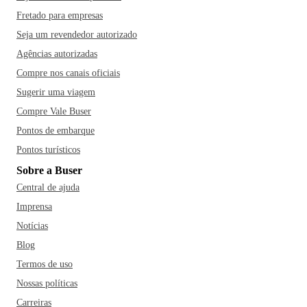
em gastronomia italiana com diversos restaurantes, cantinas
Fretado para empresas
e vinícolas - destaque para o restaurante Madalosso -, dar
um pulo no Mercado Municipal e se deliciar com os quitutes
Seja um revendedor autorizado
regionais, como o pinhão com carne seca ou aproveitar as
Agências autorizadas
vilas gastronômicas e experimentar pratos típicos como os
Compre nos canais oficiais
costelões, pão com bolinho e a carne de onça.
Sugerir uma viagem
Compre Vale Buser
Pontos de embarque
Pontos turísticos
Sobre a Buser
Central de ajuda
Imprensa
Notícias
Blog
Termos de uso
Nossas políticas
Carreiras