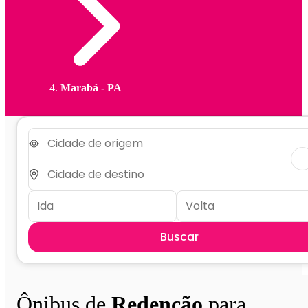
Marabá - PA
Buscar
Ônibus de
Redenção
para