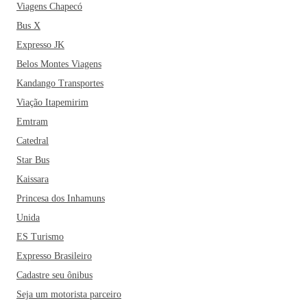
Viagens Chapecó
Bus X
Expresso JK
Belos Montes Viagens
Kandango Transportes
Viação Itapemirim
Emtram
Catedral
Star Bus
Kaissara
Princesa dos Inhamuns
Unida
ES Turismo
Expresso Brasileiro
Cadastre seu ônibus
Seja um motorista parceiro