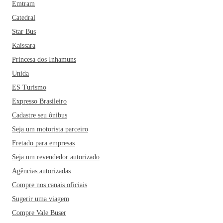
Emtram
Catedral
Star Bus
Kaissara
Princesa dos Inhamuns
Unida
ES Turismo
Expresso Brasileiro
Cadastre seu ônibus
Seja um motorista parceiro
Fretado para empresas
Seja um revendedor autorizado
Agências autorizadas
Compre nos canais oficiais
Sugerir uma viagem
Compre Vale Buser