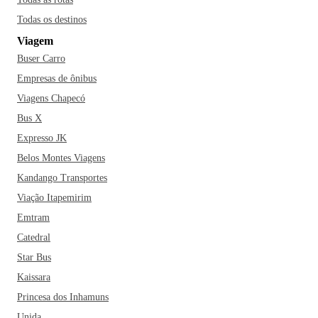
Todas os destinos
Viagem
Buser Carro
Empresas de ônibus
Viagens Chapecó
Bus X
Expresso JK
Belos Montes Viagens
Kandango Transportes
Viação Itapemirim
Emtram
Catedral
Star Bus
Kaissara
Princesa dos Inhamuns
Unida