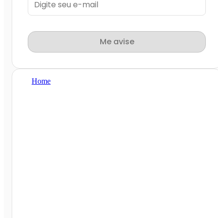
Me avise
Home