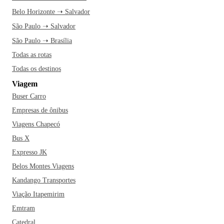
Belo Horizonte ➝ Salvador
São Paulo ➝ Salvador
São Paulo ➝ Brasília
Todas as rotas
Todas os destinos
Viagem
Buser Carro
Empresas de ônibus
Viagens Chapecó
Bus X
Expresso JK
Belos Montes Viagens
Kandango Transportes
Viação Itapemirim
Emtram
Catedral