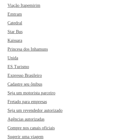
Viação Itapemirim
Emtram
Catedral
Star Bus
Kaissara
Princesa dos Inhamuns
Unida
ES Turismo
Expresso Brasileiro
Cadastre seu ônibus
Seja um motorista parceiro
Fretado para empresas
Seja um revendedor autorizado
Agências autorizadas
Compre nos canais oficiais
Sugerir uma viagem