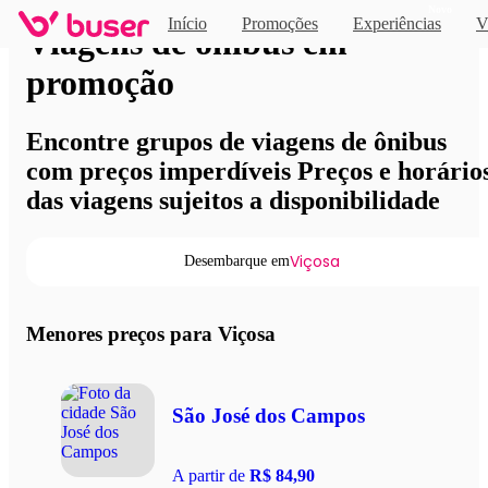
Novo
Início
Promoções
Experiências
V
Viagens de ônibus em
promoção
Encontre grupos de viagens de ônibus
com preços imperdíveis Preços e horário
das viagens sujeitos a disponibilidade
Viçosa
Desembarque em
Menores preços para Viçosa
São José dos Campos
A partir de
R$ 84,90