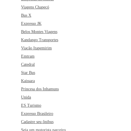
Viagens Chapecó
Bus X
Expresso JK
Belos Montes Viagens
Kandango Transportes
Viação Itapemirim
Emtram
Catedral
Star Bus
Kaissara
Princesa dos Inhamuns
Unida
ES Turismo
Expresso Brasileiro
Cadastre seu ônibus
Seja um motorista parceiro