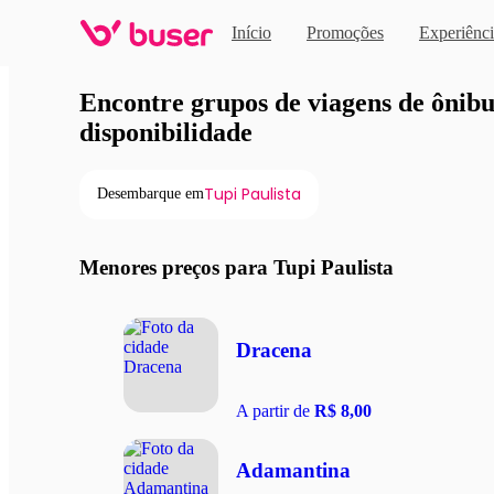
Início
Promoções
Experiênci
Viagens de ônibus em pro
Encontre grupos de viagens de ônibus
disponibilidade
Tupi Paulista
Desembarque em
Menores preços para Tupi Paulista
Dracena
A partir de
R$ 8,00
Adamantina