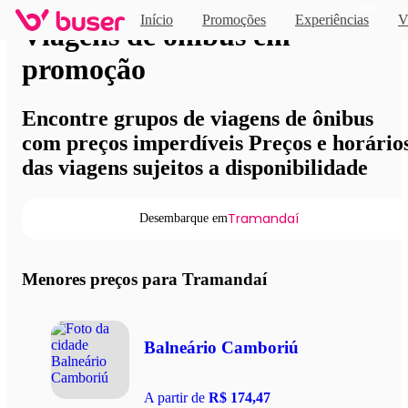
Novo
Início
Promoções
Experiências
V
Viagens de ônibus em
promoção
Encontre grupos de viagens de ônibus
com preços imperdíveis Preços e horário
das viagens sujeitos a disponibilidade
Tramandaí
Desembarque em
Menores preços para Tramandaí
Balneário Camboriú
A partir de
R$ 174,47