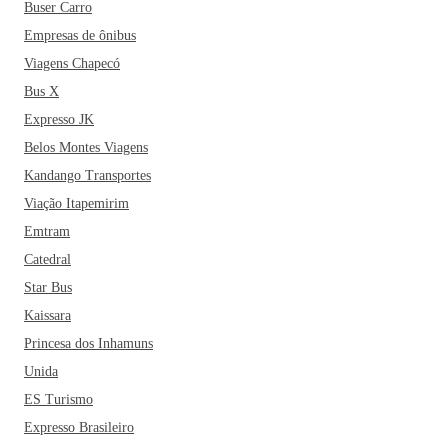
Buser Carro
Empresas de ônibus
Viagens Chapecó
Bus X
Expresso JK
Belos Montes Viagens
Kandango Transportes
Viação Itapemirim
Emtram
Catedral
Star Bus
Kaissara
Princesa dos Inhamuns
Unida
ES Turismo
Expresso Brasileiro