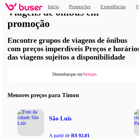
Novo
Início
Promoções
Experiências
V
Viagens de ônibus em
promoção
Encontre grupos de viagens de ônibus
com preços imperdíveis Preços e horário
das viagens sujeitos a disponibilidade
Timon
Desembarque em
Menores preços para Timon
São Luís
A partir de
R$ 92,01