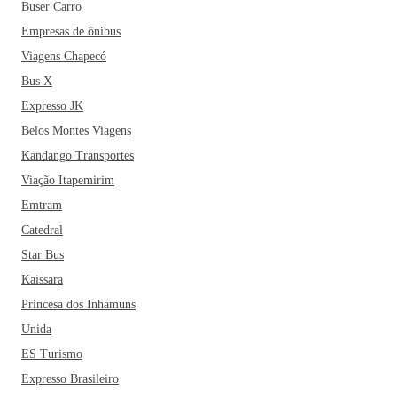
Buser Carro
Empresas de ônibus
Viagens Chapecó
Bus X
Expresso JK
Belos Montes Viagens
Kandango Transportes
Viação Itapemirim
Emtram
Catedral
Star Bus
Kaissara
Princesa dos Inhamuns
Unida
ES Turismo
Expresso Brasileiro