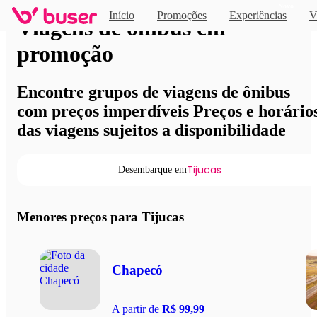
Novo
Início
Promoções
Experiências
V
Viagens de ônibus em
promoção
Encontre grupos de viagens de ônibus
com preços imperdíveis Preços e horário
das viagens sujeitos a disponibilidade
Tijucas
Desembarque em
Menores preços para Tijucas
Chapecó
A partir de
R$ 99,99