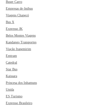
Buser Carro
Empresas de ônibus
Viagens Chapecó
Bus X
Expresso JK
Belos Montes Viagens
Kandango Transportes
Viação Itapemirim
Emtram
Catedral
Star Bus
Kaissara
Princesa dos Inhamuns
Unida
ES Turismo
Expresso Brasileiro