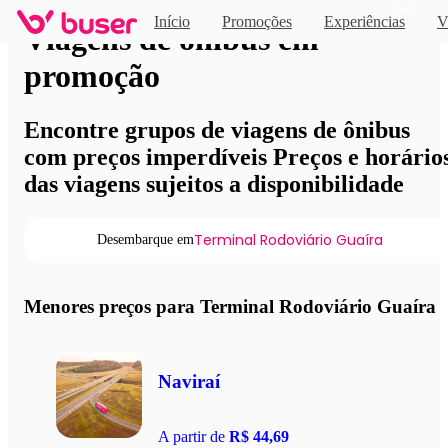
Novo
Início
Promoções
Experiências
V
Viagens de ônibus em
promoção
Encontre grupos de viagens de ônibus
com preços imperdíveis Preços e horário
das viagens sujeitos a disponibilidade
Terminal Rodoviário Guaíra
Desembarque em
Menores preços para Terminal Rodoviário Guaíra
Naviraí
A partir de
R$ 44,69