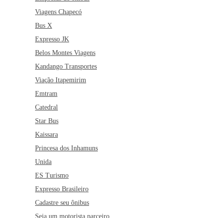
Viagens Chapecó
Bus X
Expresso JK
Belos Montes Viagens
Kandango Transportes
Viação Itapemirim
Emtram
Catedral
Star Bus
Kaissara
Princesa dos Inhamuns
Unida
ES Turismo
Expresso Brasileiro
Cadastre seu ônibus
Seja um motorista parceiro