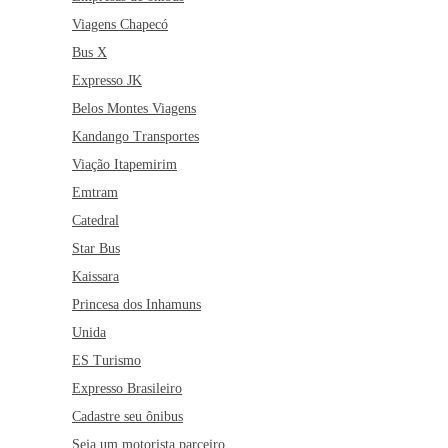
Viagens Chapecó
Bus X
Expresso JK
Belos Montes Viagens
Kandango Transportes
Viação Itapemirim
Emtram
Catedral
Star Bus
Kaissara
Princesa dos Inhamuns
Unida
ES Turismo
Expresso Brasileiro
Cadastre seu ônibus
Seja um motorista parceiro