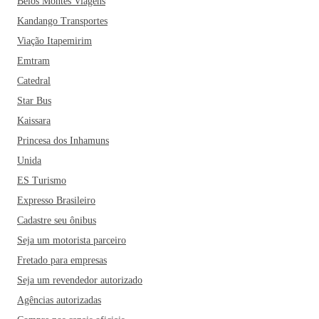
Belos Montes Viagens
Kandango Transportes
Viação Itapemirim
Emtram
Catedral
Star Bus
Kaissara
Princesa dos Inhamuns
Unida
ES Turismo
Expresso Brasileiro
Cadastre seu ônibus
Seja um motorista parceiro
Fretado para empresas
Seja um revendedor autorizado
Agências autorizadas