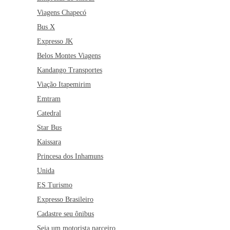
Viagens Chapecó
Bus X
Expresso JK
Belos Montes Viagens
Kandango Transportes
Viação Itapemirim
Emtram
Catedral
Star Bus
Kaissara
Princesa dos Inhamuns
Unida
ES Turismo
Expresso Brasileiro
Cadastre seu ônibus
Seja um motorista parceiro