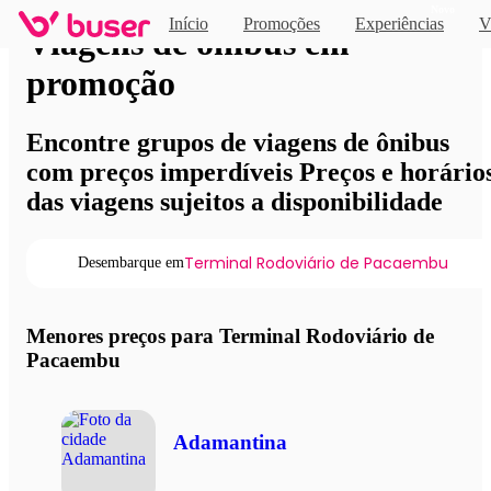
Novo
Início
Promoções
Experiências
V
Viagens de ônibus em
promoção
Encontre grupos de viagens de ônibus
com preços imperdíveis Preços e horário
das viagens sujeitos a disponibilidade
Terminal Rodoviário de Pacaembu
Desembarque em
Menores preços para Terminal Rodoviário de
Pacaembu
Adamantina