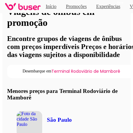
Novo
Início
Promoções
Experiências
V
Viagens de ônibus em
promoção
Encontre grupos de viagens de ônibus
com preços imperdíveis Preços e horário
das viagens sujeitos a disponibilidade
Terminal Rodoviário de Mamborê
Desembarque em
Menores preços para Terminal Rodoviário de
Mamborê
São Paulo