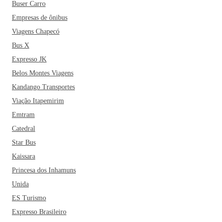
Buser Carro
Empresas de ônibus
Viagens Chapecó
Bus X
Expresso JK
Belos Montes Viagens
Kandango Transportes
Viação Itapemirim
Emtram
Catedral
Star Bus
Kaissara
Princesa dos Inhamuns
Unida
ES Turismo
Expresso Brasileiro