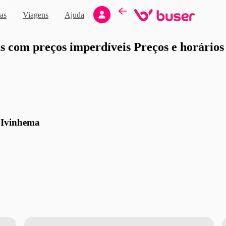
Novo
as
Viagens
Ajuda
moção
 com preços imperdíveis Preços e horários d
 Ivinhema