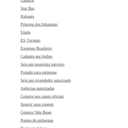
Catedral
Star Bus
Kaissara
Princesa dos Inhamuns
Unida
ES Turismo
Expresso Brasileiro
Cadastre seu ônibus
Seja um motorista parceiro
Fretado para empresas
Seja um revendedor autorizado
Agências autorizadas
Compre nos canais oficiais
Sugerir uma viagem
Compre Vale Buser
Pontos de embarque