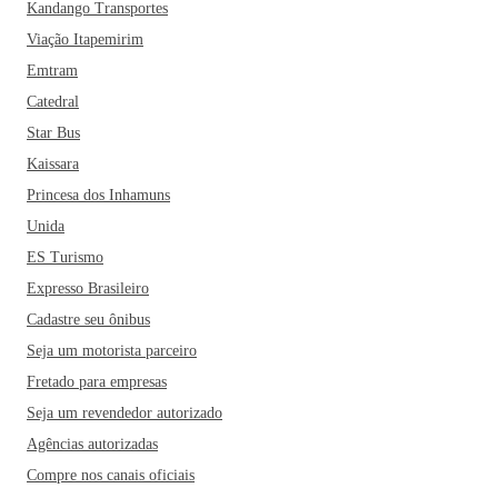
Kandango Transportes
Viação Itapemirim
Emtram
Catedral
Star Bus
Kaissara
Princesa dos Inhamuns
Unida
ES Turismo
Expresso Brasileiro
Cadastre seu ônibus
Seja um motorista parceiro
Fretado para empresas
Seja um revendedor autorizado
Agências autorizadas
Compre nos canais oficiais