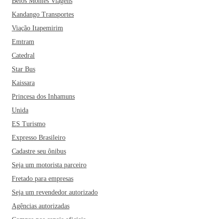
Belos Montes Viagens
Kandango Transportes
Viação Itapemirim
Emtram
Catedral
Star Bus
Kaissara
Princesa dos Inhamuns
Unida
ES Turismo
Expresso Brasileiro
Cadastre seu ônibus
Seja um motorista parceiro
Fretado para empresas
Seja um revendedor autorizado
Agências autorizadas