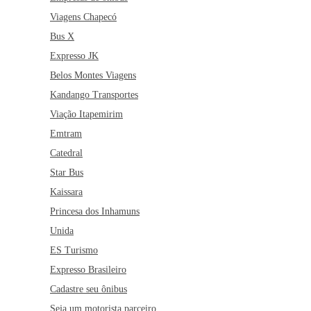
Viagens Chapecó
Bus X
Expresso JK
Belos Montes Viagens
Kandango Transportes
Viação Itapemirim
Emtram
Catedral
Star Bus
Kaissara
Princesa dos Inhamuns
Unida
ES Turismo
Expresso Brasileiro
Cadastre seu ônibus
Seja um motorista parceiro