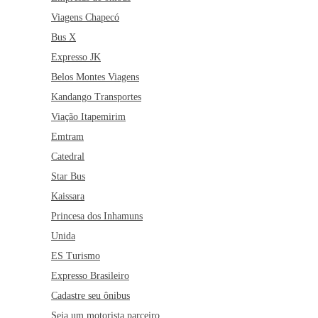
Viagens Chapecó
Bus X
Expresso JK
Belos Montes Viagens
Kandango Transportes
Viação Itapemirim
Emtram
Catedral
Star Bus
Kaissara
Princesa dos Inhamuns
Unida
ES Turismo
Expresso Brasileiro
Cadastre seu ônibus
Seja um motorista parceiro