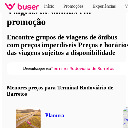
Novo
Início
Promoções
Experiências
V
Viagens de ônibus em
promoção
Encontre grupos de viagens de ônibus
com preços imperdíveis Preços e horário
das viagens sujeitos a disponibilidade
Terminal Rodoviário de Barretos
Desembarque em
Menores preços para Terminal Rodoviário de
Barretos
Planura