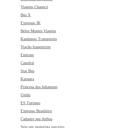
Viagens Chapecó
Bus X
Expresso JK
Belos Montes Viagens
Kandango Transportes
Viação Itapemirim
Emtram
Catedral
Star Bus
Kaissara
Princesa dos Inhamuns
Unida
ES Turismo
Expresso Brasileiro
Cadastre seu ônibus
Seja um motorista parceiro