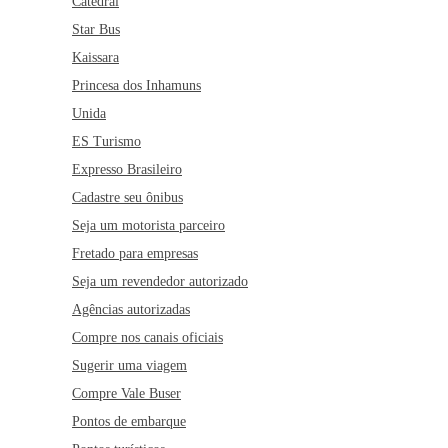
Catedral
Star Bus
Kaissara
Princesa dos Inhamuns
Unida
ES Turismo
Expresso Brasileiro
Cadastre seu ônibus
Seja um motorista parceiro
Fretado para empresas
Seja um revendedor autorizado
Agências autorizadas
Compre nos canais oficiais
Sugerir uma viagem
Compre Vale Buser
Pontos de embarque