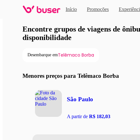
Início
Promoções
Experiênci
Viagens de ônibus em pro
Encontre grupos de viagens de ônibus
disponibilidade
Telêmaco Borba
Desembarque em
Menores preços para Telêmaco Borba
São Paulo
A partir de
R$ 182,03