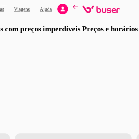
Novo
as
Viagens
Ajuda
moção
 com preços imperdíveis Preços e horários d